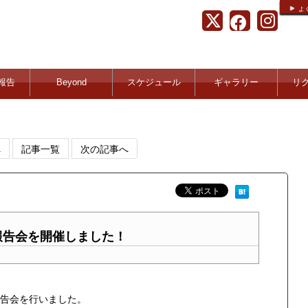
よ
報告
Beyond
スケジュール
ギャラリー
リ
へ
記事一覧
次の記事へ
終報告会を開催しました！
最終報告会を行いました。