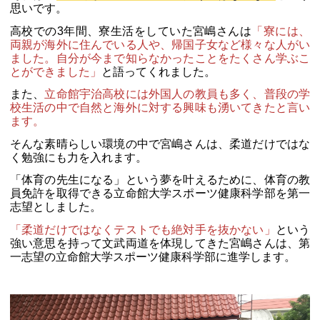
思いです。
高校での3年間、寮生活をしていた宮嶋さんは
「寮には、
両親が海外に住んでいる人や、帰国子女など様々な人がい
ました。自分が今まで知らなかったことをたくさん学ぶこ
とができました」
と語ってくれました。
また、
立命館宇治高校には外国人の教員も多く、普段の学
校生活の中で自然と海外に対する興味も湧いてきたと言い
ます。
そんな素晴らしい環境の中で宮嶋さんは、柔道だけではな
く勉強にも力を入れます。
「体育の先生になる」という夢を叶えるために、体育の教
員免許を取得できる立命館大学スポーツ健康科学部を第一
志望としました。
「柔道だけではなくテストでも絶対手を抜かない」
という
強い意思を持って文武両道を体現してきた宮嶋さんは、第
一志望の立命館大学スポーツ健康科学部に進学します。