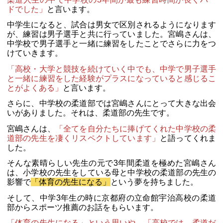
ドでした」
と言います。
中学生になると、試合は男女で区別されるようになります
が、練習は男子選手と共に行っていました。宮嶋さんは、
中学校で男子選手と一緒に練習をしたことでさらに力をつ
けていきます。
「高校・大学と競技を続けていく中でも、中学で男子選手
と一緒に練習をした経験がプラスになっていると感じるこ
とがよくある」
と言います。
さらに、中学校の柔道部では宮嶋さんにとって大きな出会
いがありました。それは、柔道部の先生です。
宮嶋さんは、
「全てを自分たちに捧げてくれた中学校の柔
道部の先生を凄くリスペクトしています」
と語ってくれま
した。
そんな素晴らしい先生の元で3年間柔道を極めた宮嶋さん
は、小学校の先生をしている母と中学校の柔道部の先生の
影響で
「体育の先生になる」
という夢を持ちました。
そして、中学3年生の時に京都府の立命館宇治高校の柔道
部からスポーツ推薦のお話をもらいます。
「体育の先生になる」という思いや、「高校では、柔道だ