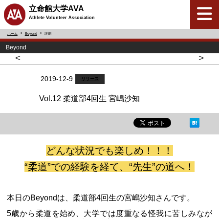
立命館大学AVA
Athlete Volunteer Association
ホーム
Beyond
詳細
Beyond
<
>
2019-12-9
リリース
Vol.12 柔道部4回生 宮嶋沙知
どんな状況でも楽しめ！！！
“柔道”での経験を経て、“先生”の道へ！
本日のBeyondは、柔道部4回生の宮嶋沙知さんです。
5歳から柔道を始め、大学では度重なる怪我に苦しみなが