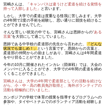
宮嶋さんは、
「キャンパスは違うけど柔道を続ける覚悟を
持って入部しました」
と言います。
しかし、大学での柔道は度重なる怪我に苦しみます。大学
の4年間で2度の手術を経験し、思い通りに競技を続けるこ
とができませんでした。
そんな苦しい状況の中でも、宮嶋さんは恩師からの
“ある
言葉”
を大切にして過ごしていました。
恩師である中学校の柔道部の先生から言われた、
「どんな
状況でも楽しめ！」
という言葉です。恩師からの言葉と、
柔道部の仲間からの励ましがあり、宮嶋さんは4年間柔道
をやり切ることができました。
今年の10月に開催されたインカレ（団体戦）では、大会の
メンバーに入ることができ、大学での4年間の柔道を締め
くくることができました。
宮嶋さんは、大学の4年間で柔道部としての活動を続けな
がら、小・中・高の教員免許取得と、海外ボランティアの
活動を積極的に行いました。
カンボジアの学校で体育の授業を指導するプログラムへの
参加や、タイやベトナムでのボランティア活動を経験しま