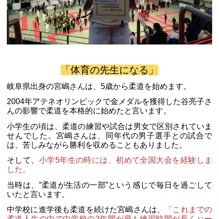
「体育の先生になる」
岐阜県出身の宮嶋さんは、5歳から柔道を始めます。
2004年アテネオリンピックで金メダルを獲得した谷亮子さ
んの影響で柔道を本格的に始めたと言います。
小学生の頃は、柔道の練習や試合は男女で区別されていま
せんでした。宮嶋さんは、同年代の男子選手との試合で
は、苦しみながら勝利を収めることもありました。
そして、
小学5年生の時には、初めて全国大会を経験しま
した。
当時は、”柔道が生活の一部”という感じで毎日を過ごして
いたと言います。
中学校に進学後も柔道を続けた宮嶋さんは、
「これまでの
柔道人生の中で中学校の3年間が最も練習時間が長くハー